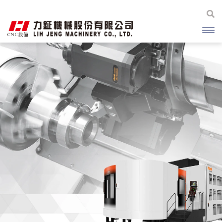
開啟
主選
單