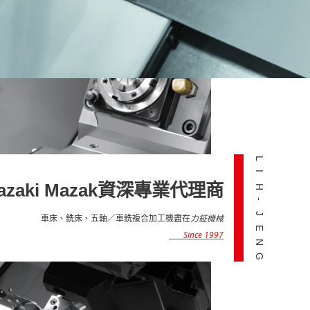
L
I
azaki Mazak資深專業代理商
H
-
J
車床、銑床、五軸／車銑複合加工機盡在
力鉦機械
E
Since 1997
N
G