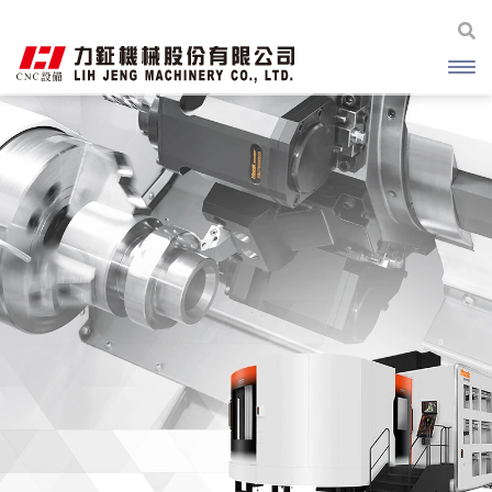
開啟
主選
單